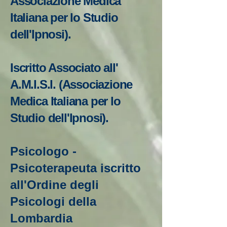
Associazione Medica
Italiana per lo Studio
dell'Ipnosi).
Iscritto Associato all'
A.M.I.S.I. (Associazione
Medica Italiana per lo
Studio dell'Ipnosi).
Psicologo -
Psicoterapeuta iscritto
all'Ordine degli
Psicologi della
Lombardia