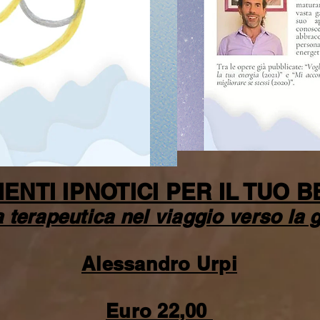
ENTI IPNOTICI PER IL TUO 
 terapeutica nel viaggio verso la 
Alessandro Urpi
Euro 22,00