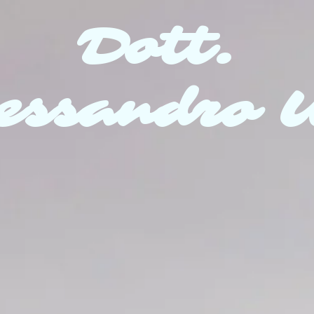
Dott.
essandro 