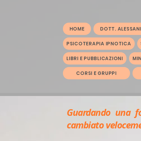
HOME
DOTT. ALESSAN
PSICOTERAPIA IPNOTICA
LIBRI E PUBBLICAZIONI
MI
CORSI E GRUPPI
Guardando una fo
cambiato velocemen