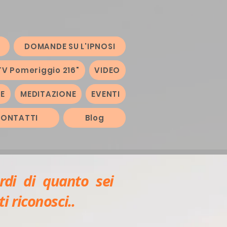
DOMANDE SU L'IPNOSI
TV Pomeriggio 216"
VIDEO
HE
MEDITAZIONE
EVENTI
ONTATTI
Blog
rdi di quanto sei
 riconosci..