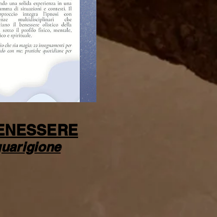
BENESSERE
guarigione